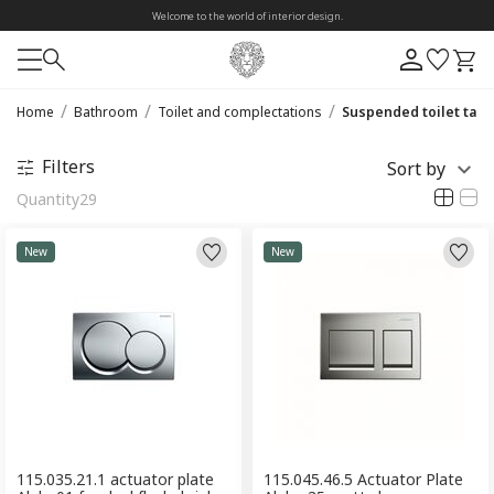
Welcome to the world of interior design.
/
/
/
Home
Bathroom
Toilet and complectations
Suspended toilet tank
Filters
Sort by
Quantity
29
New
New
115.035.21.1 actuator plate
115.045.46.5 Actuator Plate