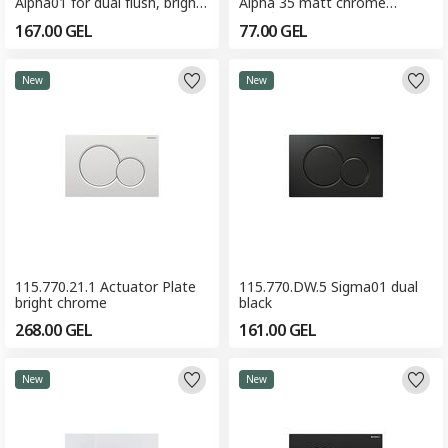
Alpha01 for dual flush, bright
Alpha 35 matt chrome
chrome
(ჩამრეცხი ღილაკი)
167.00
GEL
77.00
GEL
New
New
115.770.21.1 Actuator Plate
115.770.DW.5 Sigma01 dual
bright chrome
black
268.00
GEL
161.00
GEL
New
New