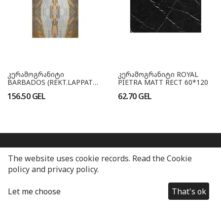
კერამოგრანიტი
კერამოგრანიტი ROYAL
BARBADOS (REKT.LAPPATO)
PIETRA MATT RECT 60*120
120*240
156.50
GEL
62.70
GEL
About us
The website uses cookie records. Read the Cookie
policy and privacy policy.
Categories
Let me choose
That's ok
Terms and Conditions