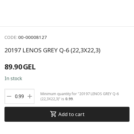
CODE:
00-00008127
20197 LENOS GREY Q-6 (22,3X22,3)
89.90
GEL
In stock
+
Minimum quantity for "20197 LENOS GREY Q-6
−
(22,3X22,3)" is
0.99
.
Add to cart