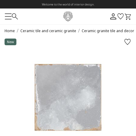
Welcome to the world of interior design.
/
/
Home
Ceramic tile and ceramic granite
Ceramic granite tile and decor
New